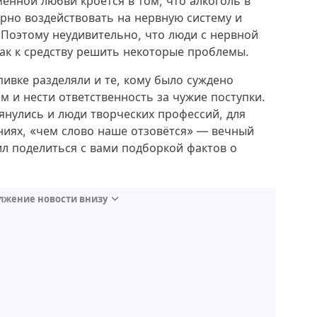
менной любви кроется в том, что алкоголь в
рно воздействовать на нервную систему и
Поэтому неудивительно, что люди с нервной
ак к средству решить некоторые проблемы.
пивке разделяли и те, кому было суждено
м и нести ответственность за чужие поступки.
янулись и люди творческих профессий, для
ниях, «чем слово наше отзовётся» — вечный
ил поделиться с вами подборкой фактов о
лжение новости внизу