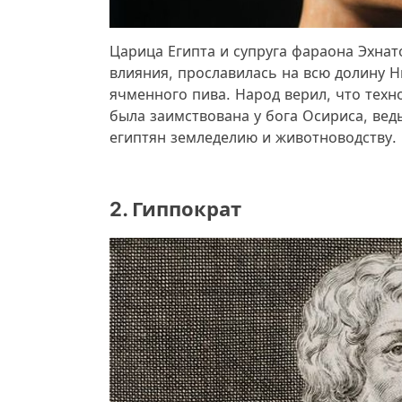
Царица Египта и супруга фараона Эхнато
влияния, прославилась на всю долину 
ячменного пива. Народ верил, что тех
была заимствована у бога Осириса, вед
египтян земледелию и животноводству.
2. Гиппократ