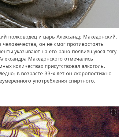
ий полководец и царь Александр Македонский.
человечества, он не смог противостоять
менты указывают на его рано появившуюся тягу
 Александра Македонского отмечались
мных количествах присутствовал алкоголь.
ледно: в возрасте 33-х лет он скоропостижно
неумеренного употребления спиртного.