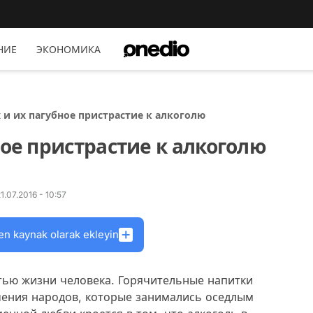
НИЕ
ЭКОНОМИКА
 и их пагубное пристрастие к алкоголю
ное пристрастие к алкоголю
.07.2016 - 10:57
en kaynak olarak ekleyin
тью жизни человека. Горячительные напитки
чения народов, которые занимались оседлым