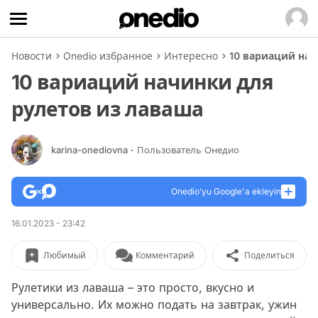
Новости
Onedio избранное
Интересно
10 вариаций нач
10 вариаций начинки для
рулетов из лаваша
karina-onediovna
- Пользователь Онедио
Onedio’yu Google'a ekleyin
16.01.2023 - 23:42
Любимый
Комментарий
Поделиться
Рулетики из лаваша – это просто, вкусно и
универсально. Их можно подать на завтрак, ужин