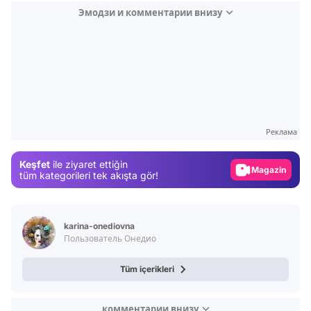
Эмодзи и комментарии внизу
Video
Test
Реклама
Gündem
Keşfet
ile ziyaret ettiğin
Magazin
tüm kategorileri tek akışta gör!
Video
Test
karina-onediovna
Пользователь Онедио
Tüm içerikleri
комментарии внизу