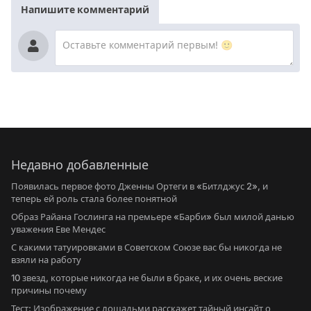
Напишите комментарий
Недавно добавленные
Появилась первое фото Дженны Ортеги в «Битлджус 2», и
теперь ей роль стала более понятной
Образ Райана Гослинга на премьере «Барби» был милой данью
уважения Еве Мендес
С какими татуировками в Советском Союзе вас бы никогда не
взяли на работу
10 звезд, которые никогда не были в браке, и их очень веские
причины почему
Тест: Изображение с лошадьми расскажет тайный инсайт о