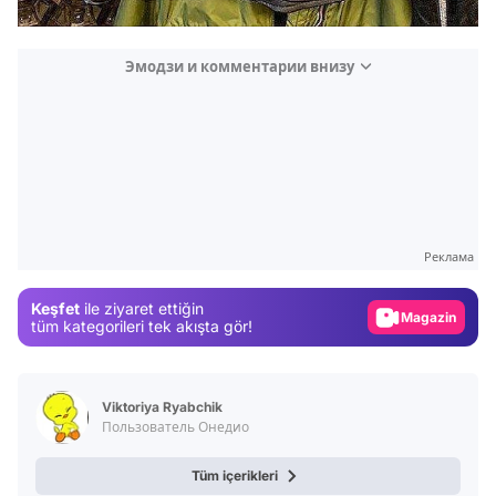
Эмодзи и комментарии внизу
Video
Test
Gündem
Реклама
Magazin
Keşfet
ile ziyaret ettiğin
Video
tüm kategorileri tek akışta gör!
Test
Viktoriya Ryabchik
Пользователь Онедио
Tüm içerikleri