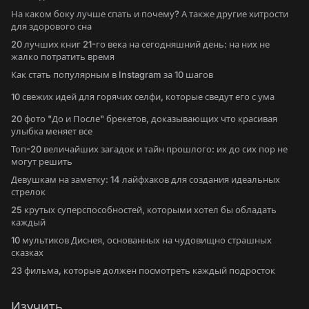
На каком боку лучше спать и почему? А также другие хитрости
для здорового сна
20 лучших книг 21-го века на сегодняшний день: на них не
жалко потратить время
Как стать популярным в Instagram за 10 шагов
10 свежих идей для горячих селфи, которые сведут его с ума
20 фото "До и После" брекетов, доказывающих что красивая
улыбка меняет все
Топ-20 величайших загадок и тайн прошлого: их до сих пор не
могут решить
Девушкам на заметку: 14 лайфхаков для создания идеальных
стрелок
25 крутых суперспособностей, которыми хотел бы обладать
каждый
10 мультиков Диснея, основанных на чудовищно страшных
сказках
23 фильма, которые должен посмотреть каждый подросток
Изучить