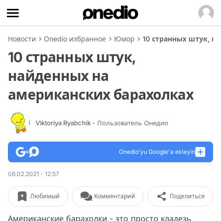
Новости
Onedio избранное
Юмор
10 странных штук, н
10 странных штук,
найденных на
американских барахолках
Viktoriya Ryabchik
- Пользователь Онедио
Onedio’yu Google'a ekleyin
08.02.2021 - 12:57
Любимый
Комментарий
Поделиться
Американские барахолки - это просто кладезь