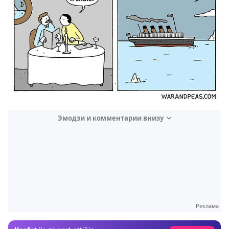
Эмодзи и комментарии внизу
Video
Test
Реклама
Gündem
Magazin