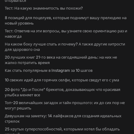
оторваться
Тест: На какую знаменитость вы похожи?
8 позиций для поцелуев, которые поднимут вашу прелюдию на
новый уровень
Тест: Ответив на эти вопросы, вы узнаете свою ориентацию раз и
навсегда
На каком боку лучше спать и почему? А также другие хитрости
для здорового сна
20 лучших книг 21-го века на сегодняшний день: на них не
жалко потратить время
Как стать популярным в Instagram за 10 шагов
10 свежих идей для горячих селфи, которые сведут его с ума
20 фото "До и После" брекетов, доказывающих что красивая
улыбка меняет все
Топ-20 величайших загадок и тайн прошлого: их до сих пор не
могут решить
Девушкам на заметку: 14 лайфхаков для создания идеальных
стрелок
25 крутых суперспособностей, которыми хотел бы обладать