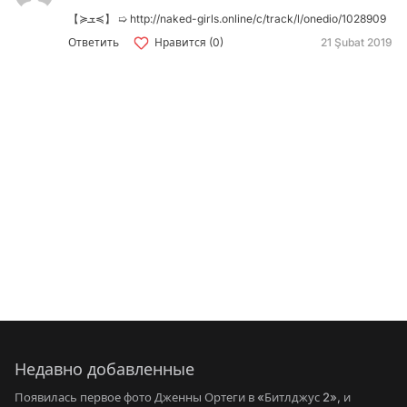
【≽ܫ≼】 ➯ http://naked-girls.online/c/track/l/onedio/1028909
Ответить
Нравится (0)
21 Şubat 2019
Недавно добавленные
Появилась первое фото Дженны Ортеги в «Битлджус 2», и