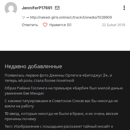
JenniferP17691
ツ ➞ http://naked-girls.online/c/track/l/onedio/1026909
Ответить
Нравится (0)
22 Şubat 2019
Недавно добавленные
Появилась первое фото Дженны Ортеги в «Битлджус 2», и
теперь ей роль стала более понятной
Образ Райана Гослинга на премьере «Барби» был милой данью
уважения Еве Мендес
С какими татуировками в Советском Союзе вас бы никогда не
взяли на работу
10 звезд, которые никогда не были в браке, и их очень веские
причины почему
Тест: Изображение с лошадьми расскажет тайный инсайт о