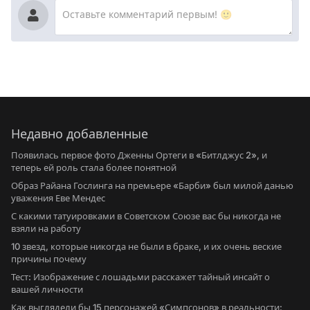
Недавно добавленные
Появилась первое фото Дженны Ортеги в «Битлджус 2», и
теперь ей роль стала более понятной
Образ Райана Гослинга на премьере «Барби» был милой данью
уважения Еве Мендес
С какими татуировками в Советском Союзе вас бы никогда не
взяли на работу
10 звезд, которые никогда не были в браке, и их очень веские
причины почему
Тест: Изображение с лошадьми расскажет тайный инсайт о
вашей личности
Как выглядели бы 15 персонажей «Симпсонов» в реальности: