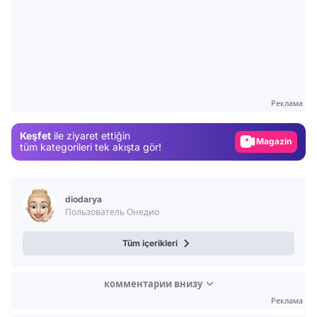
Video
Test
Реклама
Gündem
Keşfet
ile ziyaret ettiğin
Magazin
tüm kategorileri tek akışta gör!
Video
Test
diodarya
Пользователь Онедио
Tüm içerikleri
комментарии внизу
Реклама