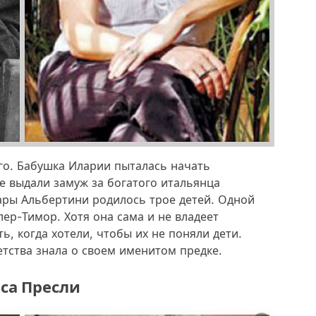
го. Бабушка Иларии пыталась начать
ее выдали замуж за богатого итальянца
ары Альбертини родилось трое детей. Одной
ер-Тимор. Хотя она сама и не владеет
ь, когда хотели, чтобы их не поняли дети.
етства знала о своем именитом предке.
иса Пресли