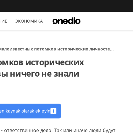
НИЕ
ЭКОНОМИКА
 малоизвестных потомков исторических личностей,
оторых вы ничего не знали
омков исторических
вы ничего не знали
en kaynak olarak ekleyin
- ответственное дело. Так или иначе люди будут