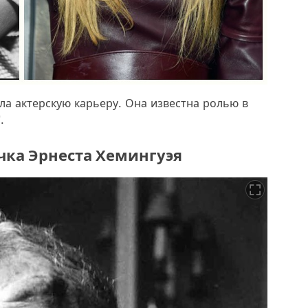
а актерскую карьеру. Она известна ролью в
.
чка Эрнеста Хемингуэя