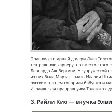
Правнучка старшей дочери Льва Толсто
театральную карьеру, но вместо этого 
Леонардо Альбертини. У супружеской п
из них была Марта — мать Иларии Штил
русским, на нем говорили бабушка и мат
Израильская праправнучка Толстого с д
3. Райли Кио — внучка Элв