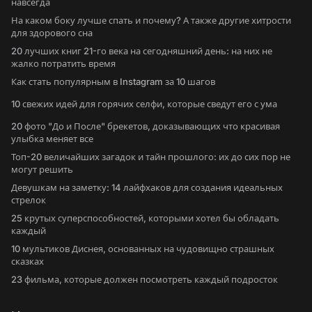
навсегда
На каком боку лучше спать и почему? А также другие хитрости
для здорового сна
20 лучших книг 21-го века на сегодняшний день: на них не
жалко потратить время
Как стать популярным в Instagram за 10 шагов
10 свежих идей для горячих селфи, которые сведут его с ума
20 фото "До и После" брекетов, доказывающих что красивая
улыбка меняет все
Топ-20 величайших загадок и тайн прошлого: их до сих пор не
могут решить
Девушкам на заметку: 14 лайфхаков для создания идеальных
стрелок
25 крутых суперспособностей, которыми хотел бы обладать
каждый
10 мультиков Диснея, основанных на чудовищно страшных
сказках
23 фильма, которые должен посмотреть каждый подросток