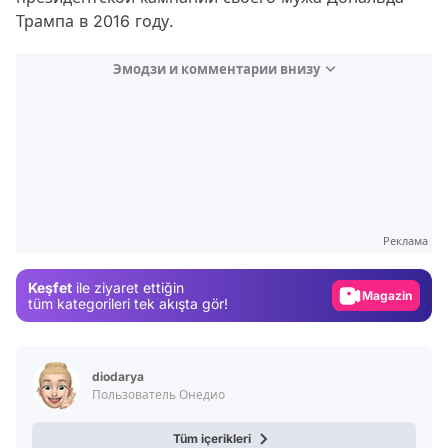
Трампа в 2016 году.
Эмодзи и комментарии внизу
Video
Test
Реклама
Gündem
Keşfet
ile ziyaret ettiğin
Magazin
tüm kategorileri tek akışta gör!
Video
Test
diodarya
Пользователь Онедио
Tüm içerikleri