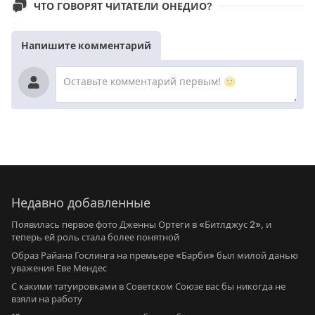
ЧТО ГОВОРЯТ ЧИТАТЕЛИ ОНЕДИО?
Напишите комментарий
Недавно добавленные
Появилась первое фото Дженны Ортеги в «Битлджус 2», и
теперь ей роль стала более понятной
Образ Райана Гослинга на премьере «Барби» был милой данью
уважения Еве Мендес
С какими татуировками в Советском Союзе вас бы никогда не
взяли на работу