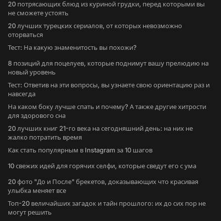
20 потрясающих блюд из куриной грудки, перед которыми вы
не сможете устоять
20 лучших турецких сериалов, от которых невозможно
оторваться
Тест: На какую знаменитость вы похожи?
8 позиций для поцелуев, которые поднимут вашу прелюдию на
новый уровень
Тест: Ответив на эти вопросы, вы узнаете свою ориентацию раз и
навсегда
На каком боку лучше спать и почему? А также другие хитрости
для здорового сна
20 лучших книг 21-го века на сегодняшний день: на них не
жалко потратить время
Как стать популярным в Instagram за 10 шагов
10 свежих идей для горячих селфи, которые сведут его с ума
20 фото "До и После" брекетов, доказывающих что красивая
улыбка меняет все
Топ-20 величайших загадок и тайн прошлого: их до сих пор не
могут решить