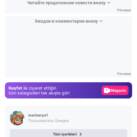
Читайте продолжение новости внизу
Реклама
Эмодзи и комментарии внизу
Video
Test
Реклама
Gündem
Keşfet
ile ziyaret ettiğin
Magazin
tüm kategorileri tek akışta gör!
Video
Test
marinerys1
Пользователь Онедио
Tüm içerikleri