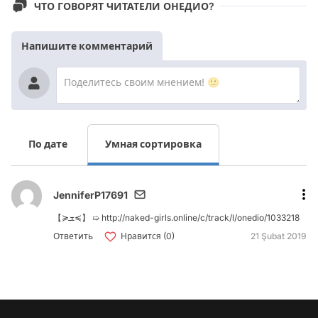
ЧТО ГОВОРЯТ ЧИТАТЕЛИ ОНЕДИО?
Напишите комментарий
По дате
Умная сортировка
JenniferP17691
【≽ܫ≼】 ➯ http://naked-girls.online/c/track/l/onedio/1033218
Ответить
Нравится (0)
21 Şubat 2019