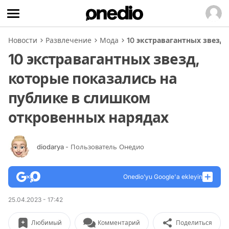
Новости
Развлечение
Мода
10 экстравагантных звезд
10 экстравагантных звезд,
которые показались на
публике в слишком
откровенных нарядах
diodarya
- Пользователь Онедио
Onedio’yu Google'a ekleyin
25.04.2023 - 17:42
Любимый
Комментарий
Поделиться