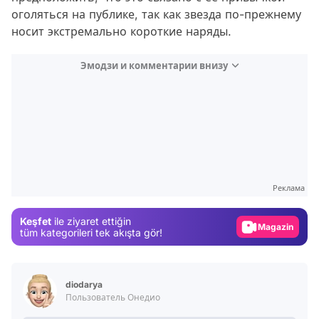
оголяться на публике, так как звезда по-прежнему
носит экстремально короткие наряды.
Эмодзи и комментарии внизу
Video
Test
Gündem
Реклама
Magazin
Keşfet
ile ziyaret ettiğin
Video
tüm kategorileri tek akışta gör!
Test
diodarya
Пользователь Онедио