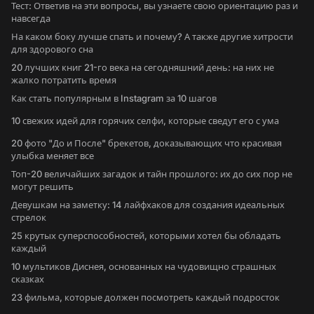
Тест: Ответив на эти вопросы, вы узнаете свою ориентацию раз и
навсегда
На каком боку лучше спать и почему? А также другие хитрости
для здорового сна
20 лучших книг 21-го века на сегодняшний день: на них не
жалко потратить время
Как стать популярным в Instagram за 10 шагов
10 свежих идей для горячих селфи, которые сведут его с ума
20 фото "До и После" брекетов, доказывающих что красивая
улыбка меняет все
Топ-20 величайших загадок и тайн прошлого: их до сих пор не
могут решить
Девушкам на заметку: 14 лайфхаков для создания идеальных
стрелок
25 крутых суперспособностей, которыми хотел бы обладать
каждый
10 мультиков Диснея, основанных на чудовищно страшных
сказках
23 фильма, которые должен посмотреть каждый подросток