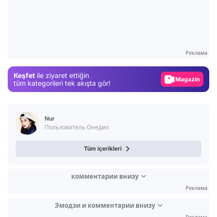
Video
Test
Реклама
Gündem
Keşfet
ile ziyaret ettiğin
Magazin
tüm kategorileri tek akışta gör!
Video
Test
Nur
Пользователь Онедио
Tüm içerikleri
комментарии внизу
Реклама
Эмодзи и комментарии внизу