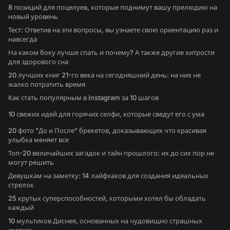
8 позиций для поцелуев, которые поднимут вашу прелюдию на
новый уровень
Тест: Ответив на эти вопросы, вы узнаете свою ориентацию раз и
навсегда
На каком боку лучше спать и почему? А также другие хитрости
для здорового сна
20 лучших книг 21-го века на сегодняшний день: на них не
жалко потратить время
Как стать популярным в Instagram за 10 шагов
10 свежих идей для горячих селфи, которые сведут его с ума
20 фото "До и После" брекетов, доказывающих что красивая
улыбка меняет все
Топ-20 величайших загадок и тайн прошлого: их до сих пор не
могут решить
Девушкам на заметку: 14 лайфхаков для создания идеальных
стрелок
25 крутых суперспособностей, которыми хотел бы обладать
каждый
10 мультиков Диснея, основанных на чудовищно страшных