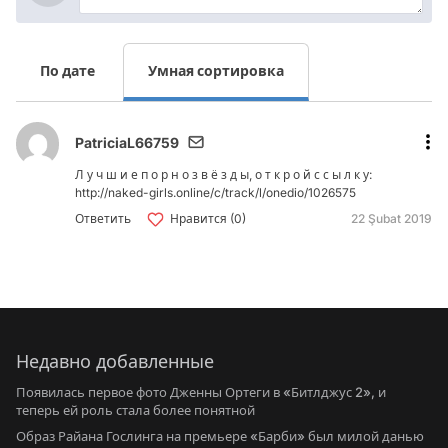
По дате
Умная сортировка
PatriciaL66759
Л у ч ш и е п о р н о з в ё з д ы, о т к р о й с с ы л к у:
http://naked-girls.online/c/track/l/onedio/1026575
Ответить
Нравится (0)
22 Şubat 2019
Недавно добавленные
Появилась первое фото Дженны Ортеги в «Битлджус 2», и
теперь ей роль стала более понятной
Образ Райана Гослинга на премьере «Барби» был милой данью