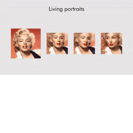
Loaded
:
Unmute
100.00%